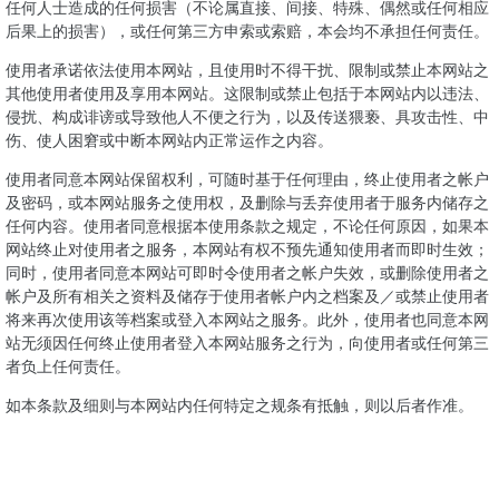
任何人士造成的任何损害（不论属直接、间接、特殊、偶然或任何相应
后果上的损害），或任何第三方申索或索赔，本会均不承担任何责任。
使用者承诺依法使用本网站，且使用时不得干扰、限制或禁止本网站之
其他使用者使用及享用本网站。这限制或禁止包括于本网站内以违法、
侵扰、构成诽谤或导致他人不便之行为，以及传送猥亵、具攻击性、中
伤、使人困窘或中断本网站内正常运作之内容。
使用者同意本网站保留权利，可随时基于任何理由，终止使用者之帐户
及密码，或本网站服务之使用权，及删除与丢弃使用者于服务内储存之
任何内容。使用者同意根据本使用条款之规定，不论任何原因，如果本
网站终止对使用者之服务，本网站有权不预先通知使用者而即时生效；
同时，使用者同意本网站可即时令使用者之帐户失效，或删除使用者之
帐户及所有相关之资料及储存于使用者帐户内之档案及／或禁止使用者
将来再次使用该等档案或登入本网站之服务。此外，使用者也同意本网
站无须因任何终止使用者登入本网站服务之行为，向使用者或任何第三
者负上任何责任。
如本条款及细则与本网站内任何特定之规条有抵触，则以后者作准。