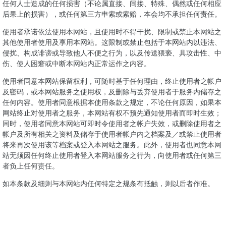
任何人士造成的任何损害（不论属直接、间接、特殊、偶然或任何相应
后果上的损害），或任何第三方申索或索赔，本会均不承担任何责任。
使用者承诺依法使用本网站，且使用时不得干扰、限制或禁止本网站之
其他使用者使用及享用本网站。这限制或禁止包括于本网站内以违法、
侵扰、构成诽谤或导致他人不便之行为，以及传送猥亵、具攻击性、中
伤、使人困窘或中断本网站内正常运作之内容。
使用者同意本网站保留权利，可随时基于任何理由，终止使用者之帐户
及密码，或本网站服务之使用权，及删除与丢弃使用者于服务内储存之
任何内容。使用者同意根据本使用条款之规定，不论任何原因，如果本
网站终止对使用者之服务，本网站有权不预先通知使用者而即时生效；
同时，使用者同意本网站可即时令使用者之帐户失效，或删除使用者之
帐户及所有相关之资料及储存于使用者帐户内之档案及／或禁止使用者
将来再次使用该等档案或登入本网站之服务。此外，使用者也同意本网
站无须因任何终止使用者登入本网站服务之行为，向使用者或任何第三
者负上任何责任。
如本条款及细则与本网站内任何特定之规条有抵触，则以后者作准。