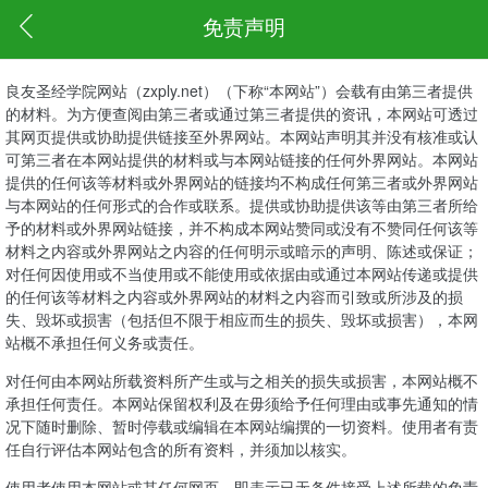
免责声明
良友圣经学院网站（zxply.net）（下称“本网站”）会载有由第三者提供
的材料。为方便查阅由第三者或通过第三者提供的资讯，本网站可透过
其网页提供或协助提供链接至外界网站。本网站声明其并没有核准或认
可第三者在本网站提供的材料或与本网站链接的任何外界网站。本网站
提供的任何该等材料或外界网站的链接均不构成任何第三者或外界网站
与本网站的任何形式的合作或联系。提供或协助提供该等由第三者所给
予的材料或外界网站链接，并不构成本网站赞同或没有不赞同任何该等
材料之内容或外界网站之内容的任何明示或暗示的声明、陈述或保证；
对任何因使用或不当使用或不能使用或依据由或通过本网站传递或提供
的任何该等材料之内容或外界网站的材料之内容而引致或所涉及的损
失、毁坏或损害（包括但不限于相应而生的损失、毁坏或损害），本网
站概不承担任何义务或责任。
对任何由本网站所载资料所产生或与之相关的损失或损害，本网站概不
承担任何责任。本网站保留权利及在毋须给予任何理由或事先通知的情
况下随时删除、暂时停载或编辑在本网站编撰的一切资料。使用者有责
任自行评估本网站包含的所有资料，并须加以核实。
使用者使用本网站或其任何网页，即表示已无条件接受上述所载的免责