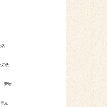
。
改名
个好牧
要，新增
繫等支