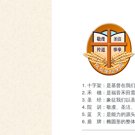
1. 十字架：是基督在
2. 禾 穗：是福音禾田
3. 圣 经：象征我们
4. 院 训：敬虔、圣洁
5. 蓝 天：是能力的源
6. 盾 牌：椭圆形的整