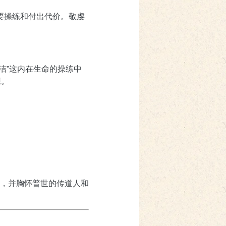
要操练和付出代价。敬虔
洁”这内在生命的操练中
想。
，并胸怀普世的传道人和