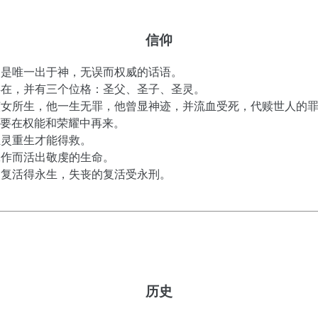
信仰
的，是唯一出于神，无误而权威的话语。
远存在，并有三个位格：圣父、圣子、圣灵。
童贞女所生，他一生无罪，他曾显神迹，并流血受死，代赎世人的
要在权能和荣耀中再来。
圣灵重生才能得救。
工作而活出敬虔的生命。
救的复活得永生，失丧的复活受永刑。
历史