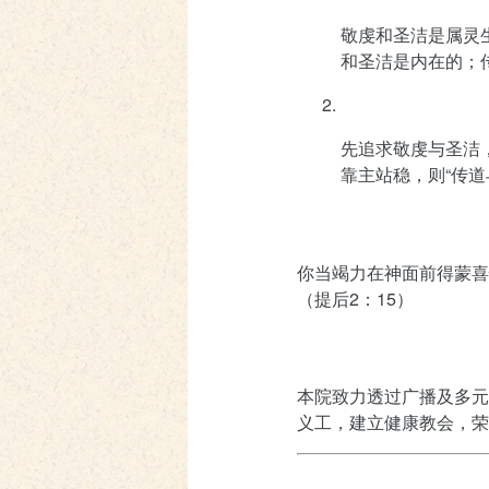
敬虔和圣洁是属灵
和圣洁是内在的；
先追求敬虔与圣洁
靠主站稳，则“传
你当竭力在神面前得蒙喜
（提后2：15）
本院致力透过广播及多元
义工，建立健康教会，荣