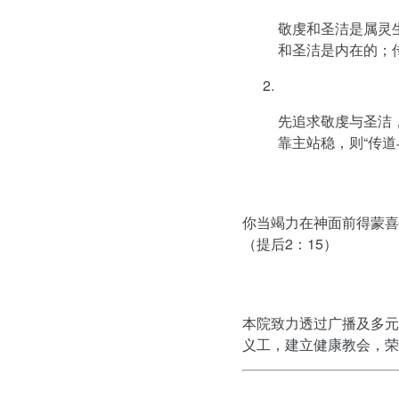
敬虔和圣洁是属灵
和圣洁是内在的；
先追求敬虔与圣洁
靠主站稳，则“传
你当竭力在神面前得蒙喜
（提后2：15）
本院致力透过广播及多元
义工，建立健康教会，荣