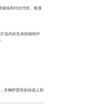
要操练和付出代价。敬虔
洁”这内在生命的操练中
想。
，并胸怀普世的传道人和