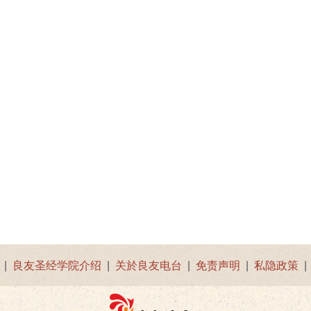
|
良友圣经学院介绍
|
关於良友电台
|
免责声明
|
私隐政策