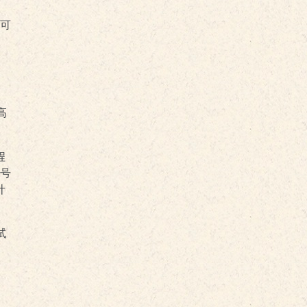
，可
高
程
号
计
试