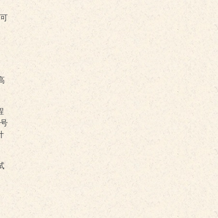
，可
高
程
号
计
试