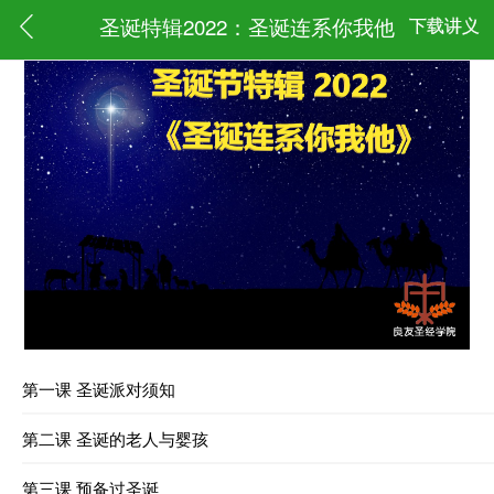
圣诞特辑2022：圣诞连系你我他
下载讲义
第一课 圣诞派对须知
第二课 圣诞的老人与婴孩
第三课 预备过圣诞